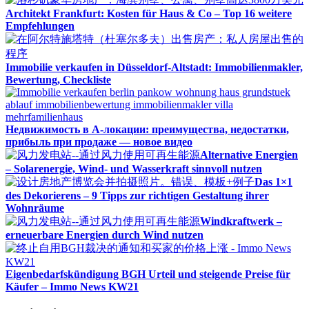
Architekt Frankfurt: Kosten für Haus & Co – Top 16 weitere
Empfehlungen
Immobilie verkaufen in Düsseldorf-Altstadt: Immobilienmakler,
Bewertung, Checkliste
Недвижимость в A-локации: преимущества, недостатки,
прибыль при продаже — новое видео
Alternative Energien
– Solarenergie, Wind- und Wasserkraft sinnvoll nutzen
Das 1×1
des Dekorierens – 9 Tipps zur richtigen Gestaltung ihrer
Wohnräume
Windkraftwerk –
erneuerbare Energien durch Wind nutzen
Eigenbedarfskündigung BGH Urteil und steigende Preise für
Käufer – Immo News KW21