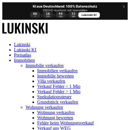
×
KI aus Deutschland: 100% Datenschutz
DSGVO-konform mit Immobilien
06
16
44
32
:
:
:
Lukinski KI
T
STD
MIN
SEK
Lukinski
Lukinski KI
Preisatlas
Immobilien
Immobilie verkaufen
Immobilien verkaufen
Immobilie bewerten
Villa verkaufen
Verkauf Fehler < 1 Mio
Verkauf Fehler > 1 Mio
Spekulationssteuer
Grundstück verkaufen
Wohnung
verkaufen
Wohnung verkaufen
Wohnung bewerten
Fehler beim Wohnungsverkauf
Verkauf aus WEG