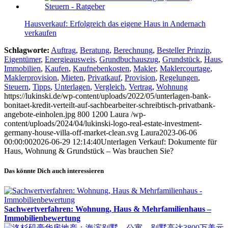
Hausverkauf: Erfolgreich das eigene Haus in Andernach
verkaufen
Schlagworte:
Auftrag
,
Beratung
,
Berechnung
,
Besteller Prinzip
,
Eigentümer
,
Energieausweis
,
Grundbuchauszug
,
Grundstück
,
Haus
,
Immobilien
,
Kaufen
,
Kaufnebenkosten
,
Makler
,
Maklercourtage
,
Maklerprovision
,
Mieten
,
Privatkauf
,
Provision
,
Regelungen
,
Steuern
,
Tipps
,
Unterlagen
,
Vergleich
,
Vertrag
,
Wohnung
https://lukinski.de/wp-content/uploads/2022/05/unterlagen-bank-
bonitaet-kredit-verteilt-auf-sachbearbeiter-schreibtisch-privatbank-
angebote-einholen.jpg
800
1200
Laura
/wp-
content/uploads/2024/04/lukinski-logo-real-estate-investment-
germany-house-villa-off-market-clean.svg
Laura
2023-06-06
00:00:00
2026-06-29 12:14:40
Unterlagen Verkauf: Dokumente für
Haus, Wohnung & Grundstück – Was brauchen Sie?
Das könnte Dich auch interessieren
Sachwertverfahren: Wohnung, Haus & Mehrfamilienhaus –
Immobilienbewertung