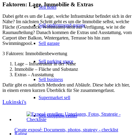
Faktoren: Lage, Immobilie & Extras
Sell hotel
Dabei geht es um die Lage, welche Infrastruktur befindet sich in der
Nähe? Im nächsten Schritt geht es um die Immobilie selbst, welche
Sell underground garage
Fläche (Grundstück, Wohnraum) steht zur Verfügung, wie ist die
Raumaufteilung? Danach kommen die Extras und Ausstattung, vom
Carport über Balkon, Wintergarten, Terrasse bis hin zum
Sell garage
Swimmingpool.
3 Faktoren: Immobilienbewertung
Sell parking space
Lage – Infrastruktur in der Nähe
Immobilie – Fläche und Substanz
Extras – Ausstattung
Sell business
Dafür gibt es natürlich Methoden und Abläufe. Diese habe ich hier,
in einem ersten kurzen Überblick für Sie zusammengefasst.
Supermarket sell
Lukinski's
Sell shopping center
Create exposé: Documents, photos, strategy - checklist
Rating