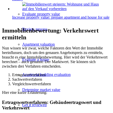
Evaluate property value
Increase property value: prepare apartment and house for sale
Review process
Immobilienbewertung: Verkehrswert
ermitteln
Apartment valuation
Nun wissen wir zwar, welche Faktoren den Wert der Immobilie
beeinflussen, doch um den genauen Angebotspreis zu ermitteln,
braucht es eine Immobilienbewertung. Hier wird der Verkehrswert
Evaluate a house
berechnet – auch genannt: Der Marktwert. Sie können sich
zwischen drei Verfahren entscheiden.
Apartment building evaluation
Ertragswertverfahren
Sachwertverfahren
Vergleichswertverfahren
Determine market value
Hier eine kurze Erläuterung:
Ertragswertverfahren: Gebäudeertragswert und
Get it reviewed
Verkehrswert