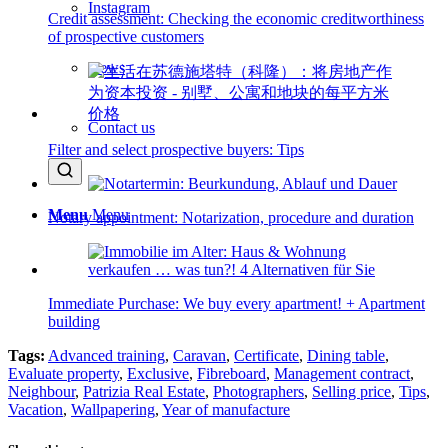
Instagram
Credit assessment: Checking the economic creditworthiness
of prospective customers
News
Contact us
Filter and select prospective buyers: Tips
Menu
Menu
Notary appointment: Notarization, procedure and duration
Immediate Purchase: We buy every apartment! + Apartment
building
Tags:
Advanced training
,
Caravan
,
Certificate
,
Dining table
,
Evaluate property
,
Exclusive
,
Fibreboard
,
Management contract
,
Neighbour
,
Patrizia Real Estate
,
Photographers
,
Selling price
,
Tips
,
Vacation
,
Wallpapering
,
Year of manufacture