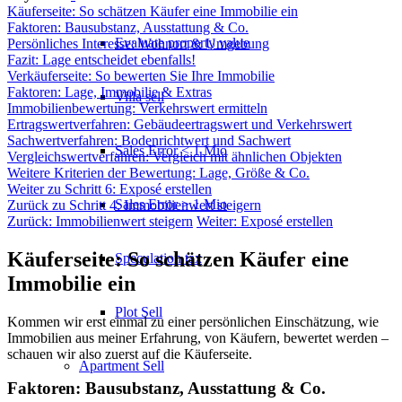
Käuferseite: So schätzen Käufer eine Immobilie ein
Faktoren: Bausubstanz, Ausstattung & Co.
Evaluate property value
Persönliches Interesse: Wohnort & Umgebung
Fazit: Lage entscheidet ebenfalls!
Verkäuferseite: So bewerten Sie Ihre Immobilie
Faktoren: Lage, Immobilie & Extras
Villa sell
Immobilienbewertung: Verkehrswert ermitteln
Ertragswertverfahren: Gebäudeertragswert und Verkehrswert
Sachwertverfahren: Bodenrichtwert und Sachwert
Sales Error < 1 Mio
Vergleichswertverfahren: Vergleich mit ähnlichen Objekten
Weitere Kriterien der Bewertung: Lage, Größe & Co.
Weiter zu Schritt 6: Exposé erstellen
Sales Error > 1 Mio
Zurück zu Schritt 4: Immobilienwert steigern
Zurück: Immobilienwert steigern
Weiter: Exposé erstellen
Käuferseite: So schätzen Käufer eine
Speculation tax
Immobilie ein
Plot Sell
Kommen wir erst einmal zu einer persönlichen Einschätzung, wie
Immobilien aus meiner Erfahrung, von Käufern, bewertet werden –
schauen wir also zuerst auf die Käuferseite.
Apartment
Sell
Faktoren: Bausubstanz, Ausstattung & Co.