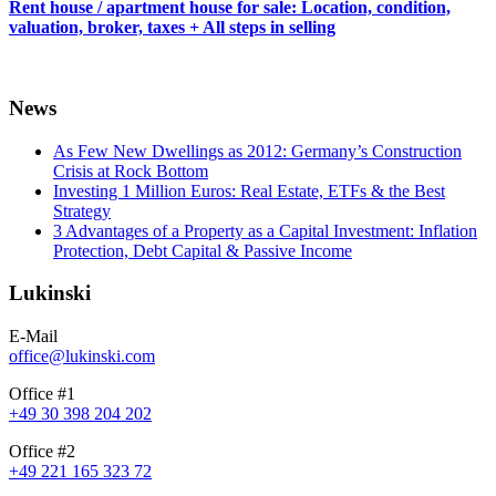
Rent house / apartment house for sale: Location, condition,
valuation, broker, taxes + All steps in selling
News
As Few New Dwellings as 2012: Germany’s Construction
Crisis at Rock Bottom
Investing 1 Million Euros: Real Estate, ETFs & the Best
Strategy
3 Advantages of a Property as a Capital Investment: Inflation
Protection, Debt Capital & Passive Income
Lukinski
E-Mail
office@lukinski.com
Office #1
+49 30 398 204 202
Office #2
+49 221 165 323 72