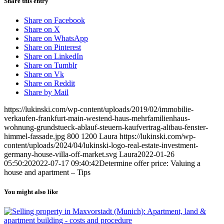
Share this entry
Share on Facebook
Share on X
Share on WhatsApp
Share on Pinterest
Share on LinkedIn
Share on Tumblr
Share on Vk
Share on Reddit
Share by Mail
https://lukinski.com/wp-content/uploads/2019/02/immobilie-
verkaufen-frankfurt-main-westend-haus-mehrfamilienhaus-
wohnung-grundstueck-ablauf-steuern-kaufvertrag-altbau-fenster-
himmel-fassade.jpg
800
1200
Laura
https://lukinski.com/wp-
content/uploads/2024/04/lukinski-logo-real-estate-investment-
germany-house-villa-off-market.svg
Laura
2022-01-26
05:50:20
2022-07-17 09:40:42
Determine offer price: Valuing a
house and apartment – Tips
You might also like