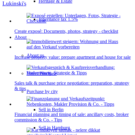
Heritage & Estate
Lukinski's
Inheritance tax 1.5%
Create exposé: Documents, photos, strategy - checklist
About
About us
Increase property value: prepare apartment and house for sale
Direct Purchase
Sales talk & purchase price negotiation: preparation, strategy
& tips
Purchase by city
Sell in Berlin
Financial planning and timing of sale: ancillary costs, broker
commission & Co. - Tips
Sell in Hamburg