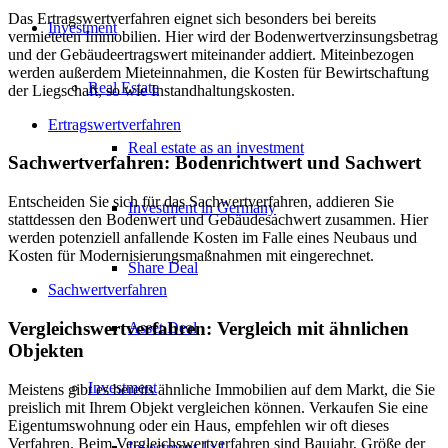
Das Ertragswertverfahren eignet sich besonders bei bereits
Investment
vermieteten Immobilien. Hier wird der Bodenwertverzinsungsbetrag
und der Gebäudeertragswert miteinander addiert. Miteinbezogen
werden außerdem Mieteinnahmen, die Kosten für Bewirtschaftung
Real Estate
der Liegschaft, so wie Instandhaltungskosten.
Ertragswertverfahren
Real estate as an investment
Sachwertverfahren: Bodenrichtwert und Sachwert
Entscheiden Sie sich für das Sachwertverfahren, addieren Sie
Investment in Germany
stattdessen den Bodenwert und Gebäudesachwert zusammen. Hier
werden potenziell anfallende Kosten im Falle eines Neubaus und
Kosten für Modernisierungsmaßnahmen mit eingerechnet.
Share Deal
Sachwertverfahren
Vergleichswertverfahren: Vergleich mit ähnlichen
Asset Deal
Objekten
Investment
Meistens gibt es bereits ähnliche Immobilien auf dem Markt, die Sie
preislich mit Ihrem Objekt vergleichen können. Verkaufen Sie eine
Eigentumswohnung oder ein Haus, empfehlen wir oft dieses
Verfahren. Beim Vergleichswertverfahren sind Baujahr, Größe der
Investment 1×1