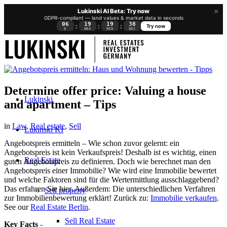
×
Lukinski AI Beta: Try now
GDPR-compliant — land values & market data in seconds
06
19
19
38
:
:
:
Try now
D
HRS
MIN
SEC
Determine offer price: Valuing a house
Lukinski
and apartment – Tips
in
Law
,
Real estate
,
Sell
Lukinski KI
Angebotspreis ermitteln – Wie schon zuvor gelernt: ein
Angebotspreis ist kein Verkaufspreis! Deshalb ist es wichtig, einen
Real Estate
guten Angebotspreis zu definieren. Doch wie berechnet man den
Angebotspreis einer Immobilie? Wie wird eine Immobilie bewertet
und welche Faktoren sind für die Wertermittlung ausschlaggebend?
Das erfahren Sie hier. Außerdem: Die unterschiedlichen Verfahren
Sell property
zur Immobilienbewertung erklärt! Zurück zu:
Immobilie verkaufen
.
See our
Real Estate Berlin
.
Sell Real Estate
Key Facts
-