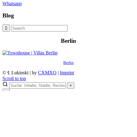
Whatsapp
Blog
Berlin
Berlin
© ℄ Lukinski | by
CXMXO
|
Imprint
Scroll to top
×
×
Lukinski Newsletter
Exklusive Immobilien-Deals, Off-Market-Angebote und Markt-
Insights direkt ins Postfach.
Kostenlos abonnieren