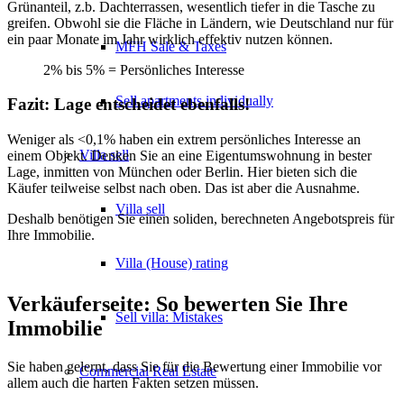
Grünanteil, z.b. Dachterrassen, wesentlich tiefer in die Tasche zu
greifen. Obwohl sie die Fläche in Ländern, wie Deutschland nur für
ein paar Monate im Jahr wirklich effektiv nutzen können.
MFH Sale & Taxes
2% bis 5% = Persönliches Interesse
Sell apartments individually
Fazit: Lage entscheidet ebenfalls!
Weniger als <0,1% haben ein extrem persönliches Interesse an
Villa
sell
einem Objekt. Denken Sie an eine Eigentumswohnung in bester
Lage, inmitten von München oder Berlin. Hier bieten sich die
Käufer teilweise selbst nach oben. Das ist aber die Ausnahme.
Villa sell
Deshalb benötigen Sie einen soliden, berechneten Angebotspreis für
Ihre Immobilie.
Villa (House) rating
Verkäuferseite: So bewerten Sie Ihre
Sell villa: Mistakes
Immobilie
Sie haben gelernt, dass Sie für die Bewertung einer Immobilie vor
Commercial
Real Estate
allem auch die harten Fakten setzen müssen.