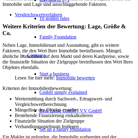
Immobilie und Lage sind ausschlaggebende Faktoren.
Vergleichswertverfahren
10 golden rules
Weitere Kriterien der Bewertung: Lage, Größe &
Co.
Family Foundation
Neben Lage, Immobilienart und Ausstattung, gibt es weitere
Faktoren, die den Wert Ihrer Immobilie beeinflussen. Mängel,
Company
ähnliche Immobilien auf dem Markt und deren Kaufpreise, sowie
die finanzielle Situation der Zielgruppe beeinflussen den Wert Ihres
Objektes ebenfalls.
Start a business
Lesen Sie hier mehr:
Immobilie bewerten
Kriterien der Immobilienbewertung:
GmbH simply explained
Wertermittlung durch Sachwert-, Ertragswert- und
Vergleichswertberechnung
Mängelliste des Objekts erstellen
Real Estate GmbH / VV GmbH
Bestehende Finanzierung einkalkulieren
Finanzielle Situation der Zielgruppe
Verhandlungsspielraum festlegen
Set up a family foundation
Ein Makler ist gefunden, die Immobilie vorbereitet und der