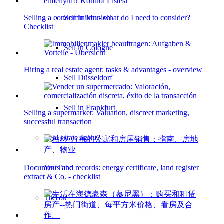
Sell in Munich
Selling a condominium - what do I need to consider?
Checklist
Sell in Cologne
Hiring a real estate agent: tasks & advantages - overview
Sell Düsseldorf
Sell in Frankfurt
Selling a supermarket: Valuation, discreet marketing,
successful transaction
Real estate agent?
YouTube
Documents and records: energy certificate, land register
extract & Co. - checklist
TikTok