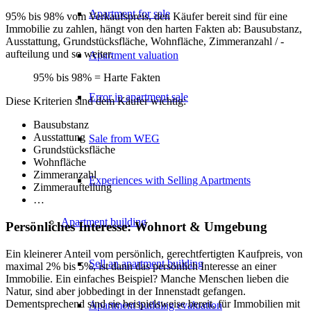
Apartment for sale
95% bis 98% vom Verkaufspreis, den Käufer bereit sind für eine
Immobilie zu zahlen, hängt von den harten Fakten ab: Bausubstanz,
Ausstattung, Grundstücksfläche, Wohnfläche, Zimmeranzahl / -
aufteilung und so weiter.
Apartment valuation
95% bis 98% = Harte Fakten
Error in apartment sale
Diese Kriterien sind dem Käufer wichtig:
Bausubstanz
Ausstattung
Sale from WEG
Grundstücksfläche
Wohnfläche
Zimmeranzahl
Experiences with Selling Apartments
Zimmeraufteilung
…
Apartment building
Persönliches Interesse: Wohnort & Umgebung
Ein kleinerer Anteil vom persönlich, gerechtfertigten Kaufpreis, von
Sell an apartment building
maximal 2% bis 5%, ist dann das persönlich Interesse an einer
Immobilie. Ein einfaches Beispiel? Manche Menschen lieben die
Natur, sind aber jobbedingt in der Innenstadt gefangen.
Dementsprechend sind sie beispielsweise bereit, für Immobilien mit
Apartment building evaluation