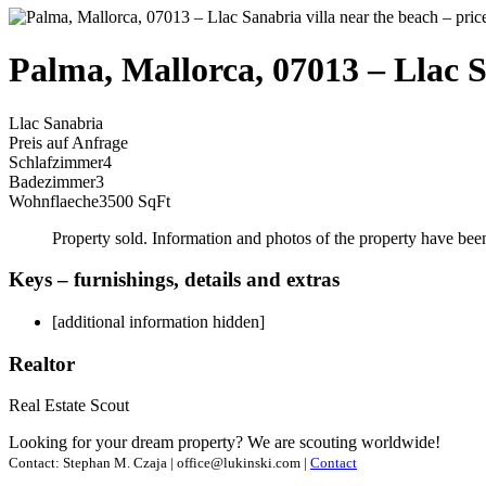
Palma, Mallorca, 07013 – Llac Sa
Llac Sanabria
Preis auf Anfrage
Schlafzimmer
4
Badezimmer
3
Wohnflaeche
3500 SqFt
Property sold. Information and photos of the property have bee
Keys – furnishings, details and extras
[additional information hidden]
Realtor
Real Estate Scout
Looking for your dream property? We are scouting worldwide!
Contact: Stephan M. Czaja | office@lukinski.com |
Contact