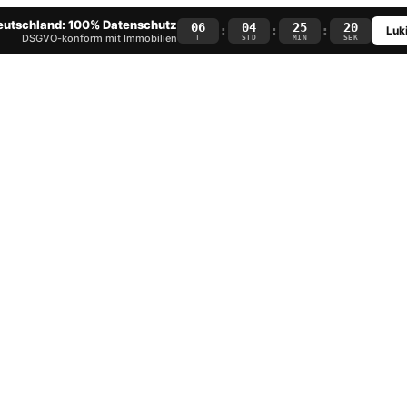
Deutschland: 100% Datenschutz
06
04
25
19
:
:
:
Luki
DSGVO-konform mit Immobilien
T
STD
MIN
SEK