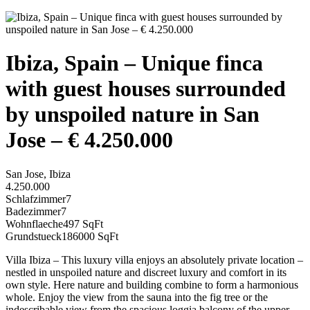
Ibiza, Spain – Unique finca
with guest houses surrounded
by unspoiled nature in San
Jose – € 4.250.000
San Jose, Ibiza
4.250.000
Schlafzimmer
7
Badezimmer
7
Wohnflaeche
497 SqFt
Grundstueck
186000 SqFt
Villa Ibiza – This luxury villa enjoys an absolutely private location –
nestled in unspoiled nature and discreet luxury and comfort in its
own style. Here nature and building combine to form a harmonious
whole. Enjoy the view from the sauna into the fig tree or the
indescribable view from the spacious loggia balcony of the upper