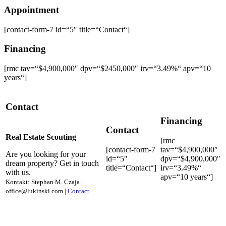
Appointment
[contact-form-7 id=“5″ title=“Contact“]
Financing
[rmc tav=“$4,900,000″ dpv=“$2450,000″ irv=“3.49%“ apv=“10
years“]
Contact
Financing
Contact
Real Estate Scouting
[rmc
[contact-form-7
tav=“$4,900,000″
Are you looking for your
id=“5″
dpv=“$4,900,000″
dream property? Get in touch
title=“Contact“]
irv=“3.49%“
with us.
apv=“10 years“]
Kontakt: Stephan M. Czaja |
office@lukinski.com |
Contact