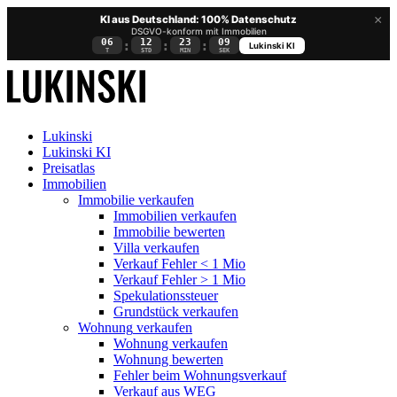
×
KI aus Deutschland: 100% Datenschutz
DSGVO-konform mit Immobilien
06
12
23
09
:
:
:
Lukinski KI
T
STD
MIN
SEK
Lukinski
Lukinski KI
Preisatlas
Immobilien
Immobilie verkaufen
Immobilien verkaufen
Immobilie bewerten
Villa verkaufen
Verkauf Fehler < 1 Mio
Verkauf Fehler > 1 Mio
Spekulationssteuer
Grundstück verkaufen
Wohnung
verkaufen
Wohnung verkaufen
Wohnung bewerten
Fehler beim Wohnungsverkauf
Verkauf aus WEG