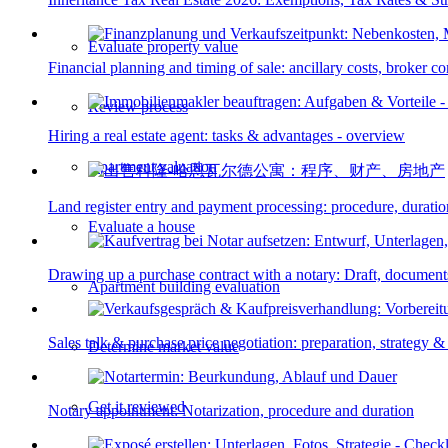
Evaluate property value
Financial planning and timing of sale: ancillary costs, broker 
Review process
Hiring a real estate agent: tasks & advantages - overview
Apartment valuation
Land register entry and payment processing: procedure, duratio
Evaluate a house
Drawing up a purchase contract with a notary: Draft, document
Apartment building evaluation
Sales talk & purchase price negotiation: preparation, strategy & 
Determine market value
Get it reviewed
Notary appointment: Notarization, procedure and duration