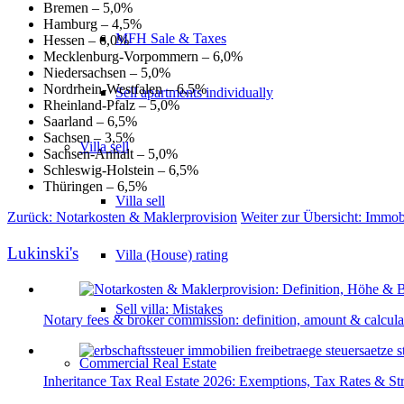
Bremen – 5,0%
Hamburg – 4,5%
MFH Sale & Taxes
Hessen – 6,0%
Mecklenburg-Vorpommern – 6,0%
Niedersachsen – 5,0%
Nordrhein-Westfalen – 6,5%
Sell apartments individually
Rheinland-Pfalz – 5,0%
Saarland – 6,5%
Sachsen – 3,5%
Villa
sell
Sachsen-Anhalt – 5,0%
Schleswig-Holstein – 6,5%
Thüringen – 6,5%
Villa sell
Zurück: Notarkosten & Maklerprovision
Weiter zur Übersicht: Immob
Lukinski's
Villa (House) rating
Sell villa: Mistakes
Notary fees & broker commission: definition, amount & calcula
Commercial
Real Estate
Inheritance Tax Real Estate 2026: Exemptions, Tax Rates & Str