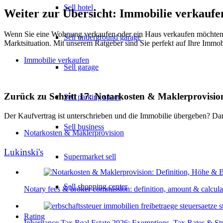
Sell hotel
Weiter zur Übersicht: Immobilie verkaufe
Wenn Sie eine Wohnung verkaufen oder ein Haus verkaufen möchten, ko
Sell underground garage
Marktsituation. Mit unserem Ratgeber sind Sie perfekt auf Ihre Immob
Immobilie verkaufen
Sell garage
Zurück zu Schritt 17: Notarkosten & Maklerprovisio
Sell parking space
Der Kaufvertrag ist unterschrieben und die Immobilie übergeben? Da
Sell business
Notarkosten & Maklerprovision
Lukinski's
Supermarket sell
Sell shopping center
Notary fees & broker commission: definition, amount & calcula
Rating
Inheritance Tax Real Estate 2026: Exemptions, Tax Rates & Str