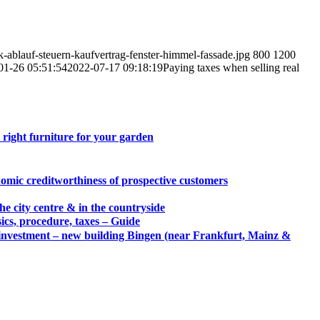
ablauf-steuern-kaufvertrag-fenster-himmel-fassade.jpg
800
1200
01-26 05:51:54
2022-07-17 09:18:19
Paying taxes when selling real
 right furniture for your garden
omic creditworthiness of prospective customers
 the city centre & in the countryside
ics, procedure, taxes – Guide
 investment – new building Bingen (near Frankfurt, Mainz &