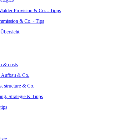
commission & Co. - Tips
n & costs
s, structure & Co.
tips