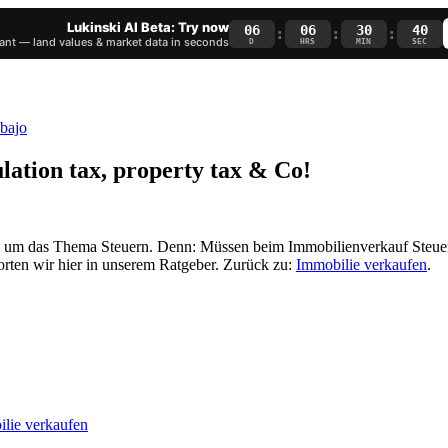
Lukinski AI Beta: Try now
06
06
30
39
:
:
:
nt — land values & market data in seconds
D
HRS
MIN
SEC
ulation tax, property tax & Co!
es um das Thema Steuern. Denn: Müssen beim Immobilienverkauf Steuer
orten wir hier in unserem Ratgeber. Zurück zu:
Immobilie verkaufen
.
ilie verkaufen