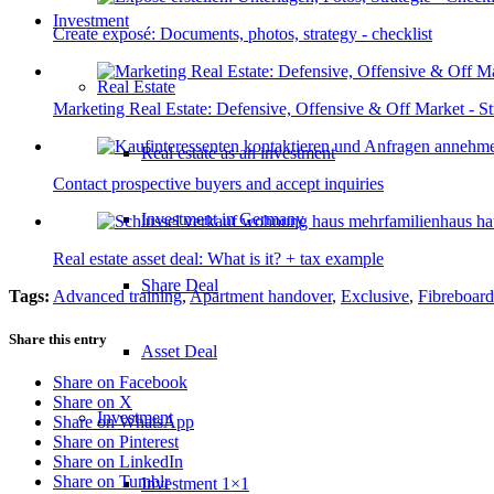
Investment
Create exposé: Documents, photos, strategy - checklist
Real Estate
Marketing Real Estate: Defensive, Offensive & Off Market - St
Real estate as an investment
Contact prospective buyers and accept inquiries
Investment in Germany
Real estate asset deal: What is it? + tax example
Share Deal
Tags:
Advanced training
,
Apartment handover
,
Exclusive
,
Fibreboard
Share this entry
Asset Deal
Share on Facebook
Share on X
Investment
Share on WhatsApp
Share on Pinterest
Share on LinkedIn
Share on Tumblr
Investment 1×1