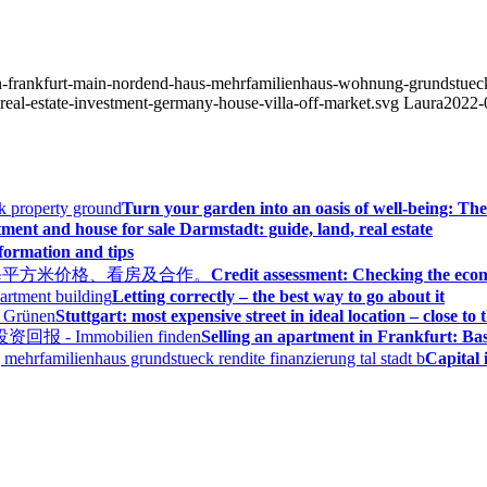
n-frankfurt-main-nordend-haus-mehrfamilienhaus-wohnung-grundstueck-
-real-estate-investment-germany-house-villa-off-market.svg
Laura
2022-
Turn your garden into an oasis of well-being: The
ment and house for sale Darmstadt: guide, land, real estate
nformation and tips
Credit assessment: Checking the econ
Letting correctly – the best way to go about it
Stuttgart: most expensive street in ideal location – close to
Selling an apartment in Frankfurt: Bas
Capital