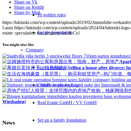
Share on Vk
Share on Reddit
Share by Mail
10 golden rules
https://lukinski.com/wp-content/uploads/2019/02/immobilie-verkaufe
Laura
https://lukinski.com/wp-content/uploads/2024/04/lukinski-logo
Family Foundation
estate: speculation tax, property tax & Co!
You might also like
Company
Apart
Start a business
Selling a house after divorce: I
GmbH simply explained
Wiesbaden)
Real Estate GmbH / VV GmbH
Set up a family foundation
News