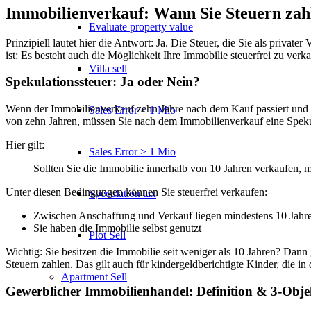
Immobilienverkauf: Wann Sie Steuern zah
Evaluate property value
Prinzipiell lautet hier die Antwort: Ja. Die Steuer, die Sie als pri
ist: Es besteht auch die Möglichkeit Ihre Immobilie steuerfrei zu verk
Villa sell
Spekulationssteuer: Ja oder Nein?
Wenn der Immobilienverkauf zehn Jahre nach dem Kauf passiert und wen
Sales Error < 1 Mio
von zehn Jahren, müssen Sie nach dem Immobilienverkauf eine Spekulat
Hier gilt:
Sales Error > 1 Mio
Sollten Sie die Immobilie innerhalb von 10 Jahren verkaufen, m
Unter diesen Bedingungen können Sie steuerfrei verkaufen:
Speculation tax
Zwischen Anschaffung und Verkauf liegen mindestens 10 Jahr
Sie haben die Immobilie selbst genutzt
Plot Sell
Wichtig: Sie besitzen die Immobilie seit weniger als 10 Jahren? Dann
Steuern zahlen. Das gilt auch für kindergeldberichtigte Kinder, die i
Apartment
Sell
Gewerblicher Immobilienhandel: Definition & 3-Obje