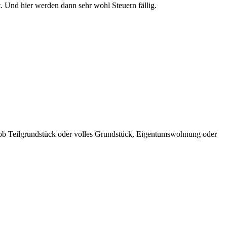
. Und hier werden dann sehr wohl Steuern fällig.
, ob Teilgrundstück oder volles Grundstück, Eigentumswohnung oder