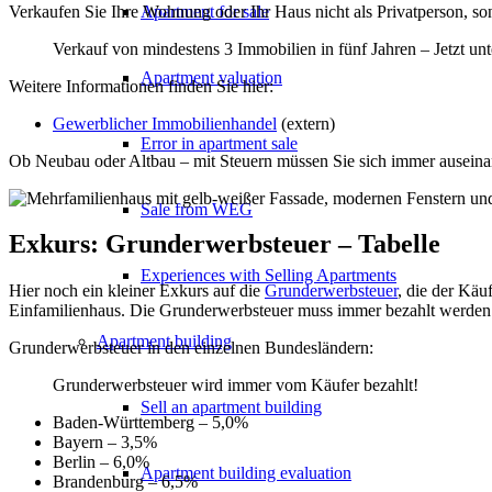
Verkaufen Sie Ihre Wohnung oder Ihr Haus nicht als Privatperson, son
Apartment for sale
Verkauf von mindestens 3 Immobilien in fünf Jahren – Jetzt un
Apartment valuation
Weitere Informationen finden Sie hier:
Gewerblicher Immobilienhandel
(extern)
Error in apartment sale
Ob Neubau oder Altbau – mit Steuern müssen Sie sich immer auseina
Sale from WEG
Exkurs: Grunderwerbsteuer – Tabelle
Experiences with Selling Apartments
Hier noch ein kleiner Exkurs auf die
Grunderwerbsteuer
, die der Käu
Einfamilienhaus. Die Grunderwerbsteuer muss immer bezahlt werden
Apartment building
Grunderwerbsteuer in den einzelnen Bundesländern:
Grunderwerbsteuer wird immer vom Käufer bezahlt!
Sell an apartment building
Baden-Württemberg – 5,0%
Bayern – 3,5%
Berlin – 6,0%
Apartment building evaluation
Brandenburg – 6,5%