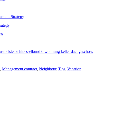
rategy
,
Management contract
,
Neighbour
,
Tips
,
Vacation