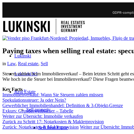
GDPR-complia
Paying taxes when selling real estate: spec
Lukinski
in
Law
,
Real estate
,
Sell
Lukinski KI
Steuern zahlen beim Immobilienverkauf – Beim letzten Schritt geht 
Wie hoch ist die Steuer bei Immobilienverkauf? Diese Fragen beantw
Key Facts
-
Real Estate
Immobilienverkauf: Wann Sie Steuern zahlen müssen
Spekulationssteuer: Ja oder Nein?
Gewerblicher Immobilienhandel: Definition & 3-Objekt-Grenze
Sell property
Exkurs: Grunderwerbsteuer – Tabelle
Weiter zur Übersicht: Immobilie verkaufen
Zurück zu Schritt 17: Notarkosten & Maklerprovision
Zurück: Notarkosten & Maklerprovision
Weiter zur Übersicht: Immob
Sell Real Estate