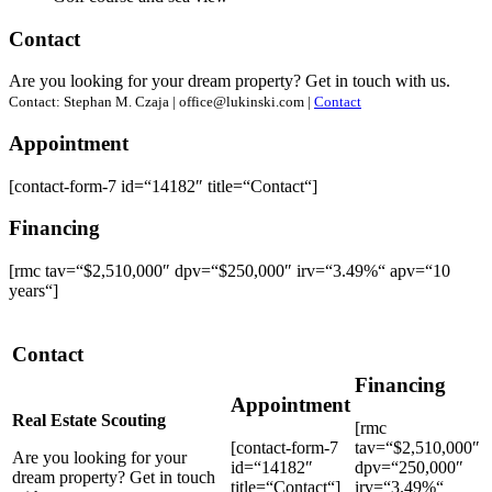
Contact
Are you looking for your dream property? Get in touch with us.
Contact: Stephan M. Czaja | office@lukinski.com |
Contact
Appointment
[contact-form-7 id=“14182″ title=“Contact“]
Financing
[rmc tav=“$2,510,000″ dpv=“$250,000″ irv=“3.49%“ apv=“10
years“]
Contact
Financing
Appointment
Real Estate Scouting
[rmc
[contact-form-7
tav=“$2,510,000″
Are you looking for your
id=“14182″
dpv=“250,000″
dream property? Get in touch
title=“Contact“]
irv=“3.49%“