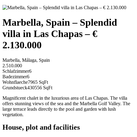
Marbella, Spain – Splendid
villa in Las Chapas – €
2.130.000
Marbella, Málaga, Spain
2.510.000
Schlafzimmer
6
Badezimmer
6
Wohnflaeche
7965 SqFt
Grundstueck
430556 SqFt
Magnificent chalet in the luxurious area of Las Chapas. The villa
offers stunning views of the sea and the Marbella Golf Valley. The
large terrace leads directly to the pool and garden with lush
vegetation.
House, plot and facilities