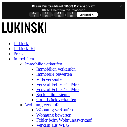
×
KI aus Deutschland: 100% Datenschutz
DSGVO-konform mit Immobilien
06
08
09
26
:
:
:
Lukinski KI
T
STD
MIN
SEK
Lukinski
Lukinski KI
Preisatlas
Immobilien
Immobilie verkaufen
Immobilien verkaufen
Immobilie bewerten
Villa verkaufen
Verkauf Fehler < 1 Mio
Verkauf Fehler > 1 Mio
Spekulationssteuer
Grundstück verkaufen
Wohnung
verkaufen
Wohnung verkaufen
Wohnung bewerten
Fehler beim Wohnungsverkauf
Verkauf aus WEG