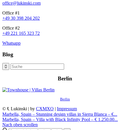
office@lukinski.com
Office #1
+49 30 398 204 202
Office #2
+49 221 165 323 72
Whatsapp
Blog
Berlin
Berlin
© ℄ Lukinski | by
CXMXO
|
Impressum
Marbella, Spain – Stunning design villas in Sierra Blanca – €...
Marbella, Spain – Villa with Black Infinity Pool – € 1.250.00...
Nach oben scrollen