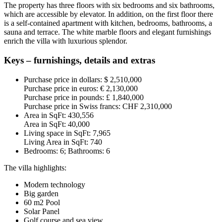
The property has three floors with six bedrooms and six bathrooms,
which are accessible by elevator. In addition, on the first floor there
is a self-contained apartment with kitchen, bedrooms, bathrooms, a
sauna and terrace. The white marble floors and elegant furnishings
enrich the villa with luxurious splendor.
Keys – furnishings, details and extras
Purchase price in dollars: $ 2,510,000
Purchase price in euros: € 2,130,000
Purchase price in pounds: £ 1,840,000
Purchase price in Swiss francs: CHF 2,310,000
Area in SqFt: 430,556
Area in SqFt: 40,000
Living space in SqFt: 7,965
Living Area in SqFt: 740
Bedrooms: 6; Bathrooms: 6
The villa highlights:
Modern technology
Big garden
60 m2 Pool
Solar Panel
Golf course and sea view