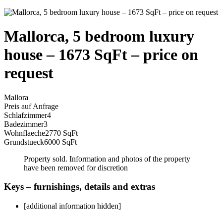
Mallorca, 5 bedroom luxury
house – 1673 SqFt – price on
request
Mallora
Preis auf Anfrage
Schlafzimmer
4
Badezimmer
3
Wohnflaeche
2770 SqFt
Grundstueck
6000 SqFt
Property sold. Information and photos of the property
have been removed for discretion
Keys – furnishings, details and extras
[additional information hidden]