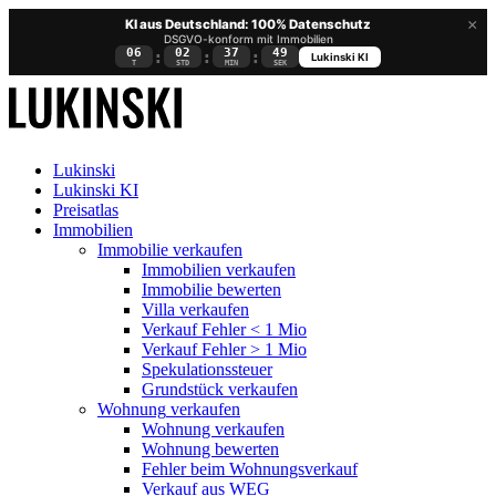
×
KI aus Deutschland: 100% Datenschutz
DSGVO-konform mit Immobilien
06
02
37
48
:
:
:
Lukinski KI
T
STD
MIN
SEK
Lukinski
Lukinski KI
Preisatlas
Immobilien
Immobilie verkaufen
Immobilien verkaufen
Immobilie bewerten
Villa verkaufen
Verkauf Fehler < 1 Mio
Verkauf Fehler > 1 Mio
Spekulationssteuer
Grundstück verkaufen
Wohnung
verkaufen
Wohnung verkaufen
Wohnung bewerten
Fehler beim Wohnungsverkauf
Verkauf aus WEG