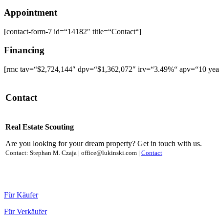
Appointment
[contact-form-7 id=“14182″ title=“Contact“]
Financing
[rmc tav=“$2,724,144″ dpv=“$1,362,072″ irv=“3.49%“ apv=“10 yea
Contact
Real Estate Scouting
Are you looking for your dream property? Get in touch with us.
Contact: Stephan M. Czaja | office@lukinski.com |
Contact
Für Käufer
Für Verkäufer