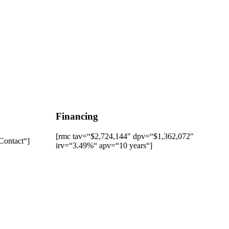
Financing
[rmc tav=“$2,724,144″ dpv=“$1,362,072″
Contact“]
irv=“3.49%“ apv=“10 years“]