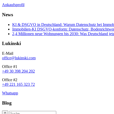
Ankaufsprofil
News
KI & DSGVO in Deutschland: Warum Datenschutz bei Immobili
Immobilien-KI DSGVO-konform: Datenschutz, Bodenrichtwerte
2,4 Millionen neue Wohnungen bis 2030: Was Deutschland jetz
Lukinski
E-Mail
office@lukinski.com
Office #1
+49 30 398 204 202
Office #2
+49 221 165 323 72
Whatsapp
Blog