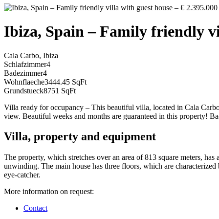
Ibiza, Spain – Family friendly v
Cala Carbo, Ibiza
Schlafzimmer
4
Badezimmer
4
Wohnflaeche
3444.45 SqFt
Grundstueck
8751 SqFt
Villa ready for occupancy – This beautiful villa, located in Cala Carb
view. Beautiful weeks and months are guaranteed in this property! B
Villa, property and equipment
The property, which stretches over an area of 813 square meters, has a 
unwinding. The main house has three floors, which are characterized
eye-catcher.
More information on request:
Contact