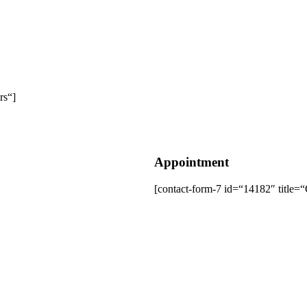
rs“]
Appointment
[contact-form-7 id=“14182″ title=“