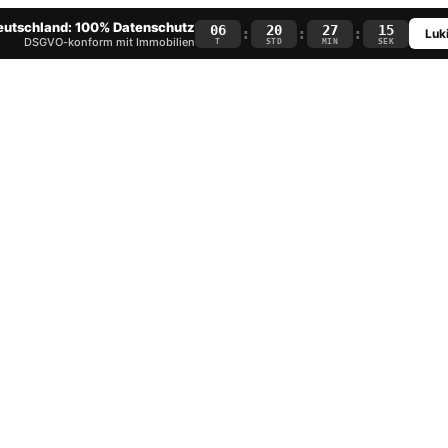
Deutschland: 100% Datenschutz
06
20
27
14
:
:
:
Luki
DSGVO-konform mit Immobilien
T
STD
MIN
SEK