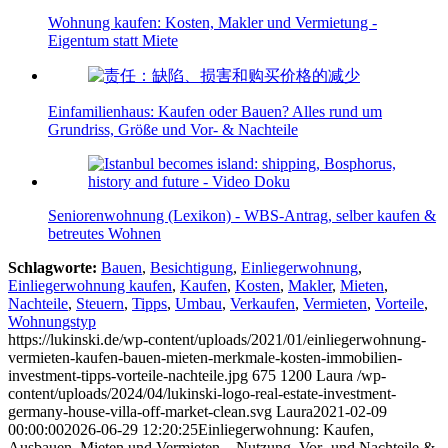
Wohnung kaufen: Kosten, Makler und Vermietung -
Eigentum statt Miete
Einfamilienhaus: Kaufen oder Bauen? Alles rund um
Grundriss, Größe und Vor- & Nachteile
Seniorenwohnung (Lexikon) - WBS-Antrag, selber kaufen &
betreutes Wohnen
Schlagworte:
Bauen
,
Besichtigung
,
Einliegerwohnung
,
Einliegerwohnung kaufen
,
Kaufen
,
Kosten
,
Makler
,
Mieten
,
Nachteile
,
Steuern
,
Tipps
,
Umbau
,
Verkaufen
,
Vermieten
,
Vorteile
,
Wohnungstyp
https://lukinski.de/wp-content/uploads/2021/01/einliegerwohnung-
vermieten-kaufen-bauen-mieten-merkmale-kosten-immobilien-
investment-tipps-vorteile-nachteile.jpg
675
1200
Laura
/wp-
content/uploads/2024/04/lukinski-logo-real-estate-investment-
germany-house-villa-off-market-clean.svg
Laura
2021-02-09
00:00:00
2026-06-29 12:20:25
Einliegerwohnung: Kaufen,
Ausbauen, Mieten und Vermieten – Nutzung, Vor- und Nachteile &