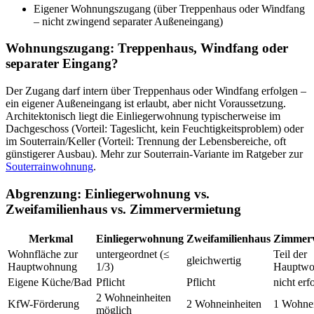
Eigener Wohnungszugang (über Treppenhaus oder Windfang
– nicht zwingend separater Außeneingang)
Wohnungszugang: Treppenhaus, Windfang oder
separater Eingang?
Der Zugang darf intern über Treppenhaus oder Windfang erfolgen –
ein eigener Außeneingang ist erlaubt, aber nicht Voraussetzung.
Architektonisch liegt die Einliegerwohnung typischerweise im
Dachgeschoss (Vorteil: Tageslicht, kein Feuchtigkeitsproblem) oder
im Souterrain/Keller (Vorteil: Trennung der Lebensbereiche, oft
günstigerer Ausbau). Mehr zur Souterrain-Variante im Ratgeber zur
Souterrainwohnung
.
Abgrenzung: Einliegerwohnung vs.
Zweifamilienhaus vs. Zimmervermietung
Merkmal
Einliegerwohnung
Zweifamilienhaus
Zimmerv
Wohnfläche zur
untergeordnet (≤
Teil der
gleichwertig
Hauptwohnung
1/3)
Hauptwo
Eigene Küche/Bad
Pflicht
Pflicht
nicht erf
2 Wohneinheiten
KfW-Förderung
2 Wohneinheiten
1 Wohnei
möglich