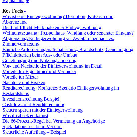
Kapitalanlage
.
Key Facts
-
Was ist eine Einliegerwohnung? Definition, Kriterien und
Abgrenzung
Die fünf Pflicht-Merkmale einer Einliegerwohnung
Wohnungszugang: Treppenhaus, Windfang oder separater Eingang?
Abgrenzung: Einliegerwohnung vs. Zweifamilienhaus vs.
Zimmervermietung
Bauliche Anforderungen: Schallschutz, Brandschutz, Genehmigung
Pflichtkriterien beim Aus- oder Umbau
Genehmigung und Nutzungsänderung
Vor- und Nachteile der Einliegerwohnung im Detail
Vorteile für Eigentümer und Vermieter
Vorteile für Mieter
Nachteile und Risiken
Renditerechnung: Konkretes Szenario Einliegerwohnung im
Bestandshaus
Investitionsrechnung Beispiel
Cashflow- und Renditerechnung
Steuern sparen mit der Einliegerwohnung
Was du absetzen kannst
Die 66-Prozent-Regel bei Vermietung an Angehörige
Spekulationsfrist beim Verkauf
Steuerliche Aufteilung – Beispiel