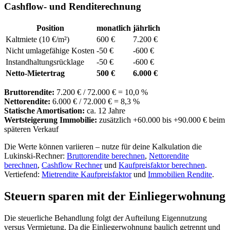
Cashflow- und Renditerechnung
Position
monatlich
jährlich
Kaltmiete (10 €/m²)
600 €
7.200 €
Nicht umlagefähige Kosten
-50 €
-600 €
Instandhaltungsrücklage
-50 €
-600 €
Netto-Mietertrag
500 €
6.000 €
Bruttorendite:
7.200 € / 72.000 € = 10,0 %
Nettorendite:
6.000 € / 72.000 € = 8,3 %
Statische Amortisation:
ca. 12 Jahre
Wertsteigerung Immobilie:
zusätzlich +60.000 bis +90.000 € beim
späteren Verkauf
Die Werte können variieren – nutze für deine Kalkulation die
Lukinski-Rechner:
Bruttorendite berechnen
,
Nettorendite
berechnen
,
Cashflow Rechner
und
Kaufpreisfaktor berechnen
.
Vertiefend:
Mietrendite Kaufpreisfaktor
und
Immobilien Rendite
.
Steuern sparen mit der Einliegerwohnung
Die steuerliche Behandlung folgt der Aufteilung Eigennutzung
versus Vermietung. Da die Einliegerwohnung baulich getrennt und