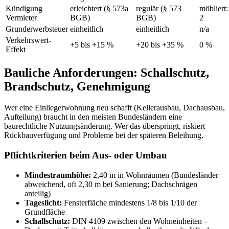
Kündigung
erleichtert (§ 573a
regulär (§ 573
möbliert
Vermieter
BGB)
BGB)
2
Grunderwerbsteuer
einheitlich
einheitlich
n/a
Verkehrswert-
+5 bis +15 %
+20 bis +35 %
0 %
Effekt
Bauliche Anforderungen: Schallschutz,
Brandschutz, Genehmigung
Wer eine Einliegerwohnung neu schafft (Kellerausbau, Dachausbau,
Aufteilung) braucht in den meisten Bundesländern eine
baurechtliche Nutzungsänderung. Wer das überspringt, riskiert
Rückbauverfügung und Probleme bei der späteren Beleihung.
Pflichtkriterien beim Aus- oder Umbau
Mindestraumhöhe:
2,40 m in Wohnräumen (Bundesländer
abweichend, oft 2,30 m bei Sanierung; Dachschrägen
anteilig)
Tageslicht:
Fensterfläche mindestens 1/8 bis 1/10 der
Grundfläche
Schallschutz:
DIN 4109 zwischen den Wohneinheiten –