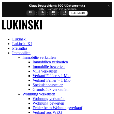
×
KI aus Deutschland: 100% Datenschutz
DSGVO-konform mit Immobilien
06
16
40
52
:
:
:
Lukinski KI
T
STD
MIN
SEK
Lukinski
Lukinski KI
Preisatlas
Immobilien
Immobilie verkaufen
Immobilien verkaufen
Immobilie bewerten
Villa verkaufen
Verkauf Fehler < 1 Mio
Verkauf Fehler > 1 Mio
Spekulationssteuer
Grundstück verkaufen
Wohnung
verkaufen
Wohnung verkaufen
Wohnung bewerten
Fehler beim Wohnungsverkauf
Verkauf aus WEG